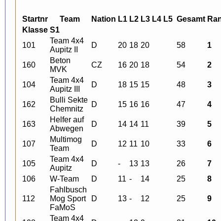
Startnr
Team
Nation
L1
L2
L3
L4
L5
Gesamt
Ra
Klasse S1
Team 4x4
101
D
20
18
20
58
1
Aupitz II
Beton
160
CZ
16
20
18
54
2
MVK
Team 4x4
104
D
18
15
15
48
3
Aupitz III
Bulli Sekte
162
D
15
16
16
47
4
Chemnitz
Helfer auf
163
D
14
14
11
39
5
Abwegen
Multimog
107
D
12
11
10
33
6
Team
Team 4x4
105
D
-
13
13
26
7
Aupitz
106
W-Team
D
11
-
14
25
8
Fahlbusch
112
Mog Sport
D
13
-
12
25
9
FaMoS
Team 4x4