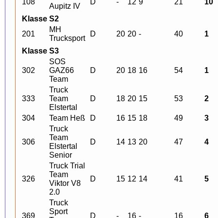
108
D
-
12
9
21
10
Aupitz IV
Klasse S2
MH
201
D
20
20
-
40
1
Trucksport
Klasse S3
SOS
302
GAZ66
D
20
18
16
54
1
Team
Truck
333
Team
D
18
20
15
53
2
Elstertal
304
Team Heß
D
16
15
18
49
3
Truck
Team
306
D
14
13
20
47
4
Elstertal
Senior
Truck Trial
Team
326
D
15
12
14
41
5
Viktor V8
2.0
Truck
Sport
369
D
-
16
-
16
6