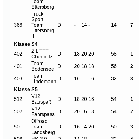
Team
Ettersberg
Truck
Sport
366
Team
D
-
14
-
14
7
Ettersberg
II
Klasse S4
ZIL TTT
402
D
18
20
20
58
1
Chemnitz
Team
401
D
20
18
18
56
2
Bodensee
Team
403
D
16
-
16
32
3
Lindemann
Klasse S5
V12
512
D
18
20
16
54
1
Bauspaß
V12
502
D
20
16
18
54
2
Fahrspass
Offroad
501
Team
D
16
14
20
50
3
Landsberg