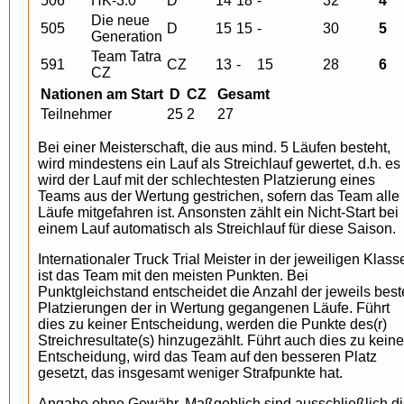
506
HK-3.0
D
14
18
-
32
4
Die neue
505
D
15
15
-
30
5
Generation
Team Tatra
591
CZ
13
-
15
28
6
CZ
Nationen am Start
D
CZ
Gesamt
Teilnehmer
25
2
27
Bei einer Meisterschaft, die aus mind. 5 Läufen besteht,
wird mindestens ein Lauf als Streichlauf gewertet, d.h. es
wird der Lauf mit der schlechtesten Platzierung eines
Teams aus der Wertung gestrichen, sofern das Team alle
Läufe mitgefahren ist. Ansonsten zählt ein Nicht-Start bei
einem Lauf automatisch als Streichlauf für diese Saison.
Internationaler Truck Trial Meister in der jeweiligen Klass
ist das Team mit den meisten Punkten. Bei
Punktgleichstand entscheidet die Anzahl der jeweils bes
Platzierungen der in Wertung gegangenen Läufe. Führt
dies zu keiner Entscheidung, werden die Punkte des(r)
Streichresultate(s) hinzugezählt. Führt auch dies zu keine
Entscheidung, wird das Team auf den besseren Platz
gesetzt, das insgesamt weniger Strafpunkte hat.
Angabe ohne Gewähr. Maßgeblich sind ausschließlich d